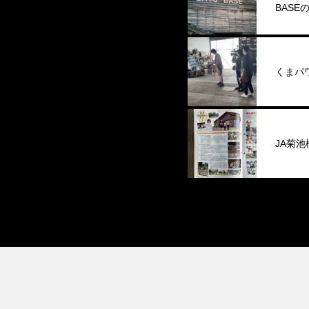
BAS
ト」が
くまパ
JA菊