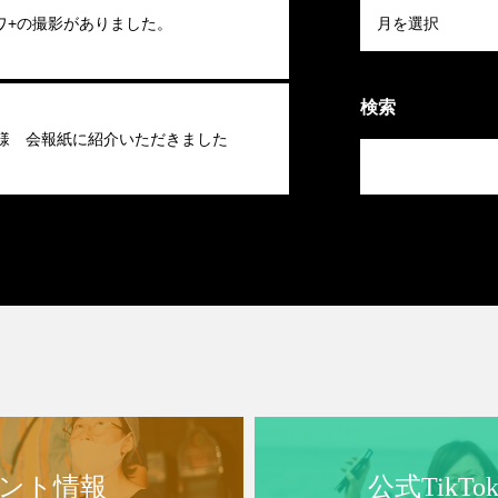
ワ+の撮影がありました。
検索
池様 会報紙に紹介いただきました
ント情報
公式TikT