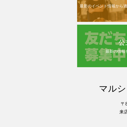
最新のイベント情報から
公
最新の情報
マルシ
〒
来