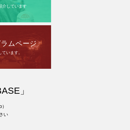
を紹介しています
グラムページ
しています。
ASE」
o）
さい