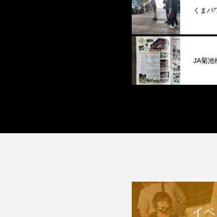
くまパ
JA菊
イベ