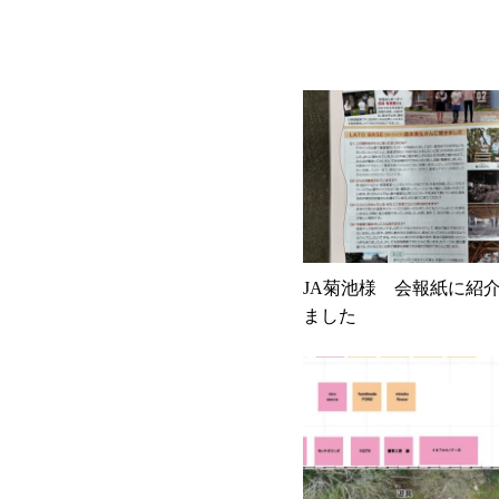
JA菊池様 会報紙に紹
ました