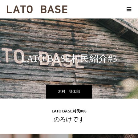
LATO BASE村民紹介#3
木村 謙太郎
LATO BASE村民#08
のろけです